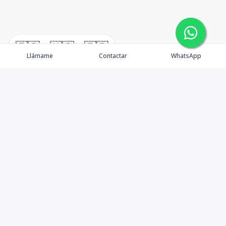
🇪🇸
🇺🇸
🇫🇷
Llámame
Contactar
WhatsApp
Contáctanos
+18297070999