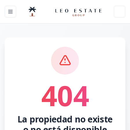
Toggle navigation menu
Toggl
404
La propiedad no existe
o no está disponible