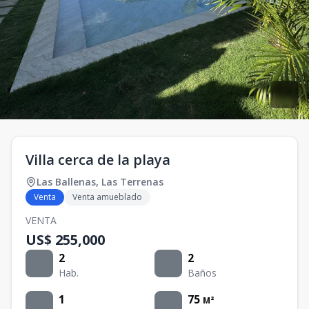
Villa cerca de la playa
Las Ballenas
,
Las Terrenas
Venta
Venta amueblado
VENTA
US$ 255,000
2
2
Hab.
Baños
1
75
M²