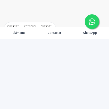
🇪🇸
🇺🇸
🇫🇷
Llámame
Contactar
WhatsApp
Contáctanos
+18297070999