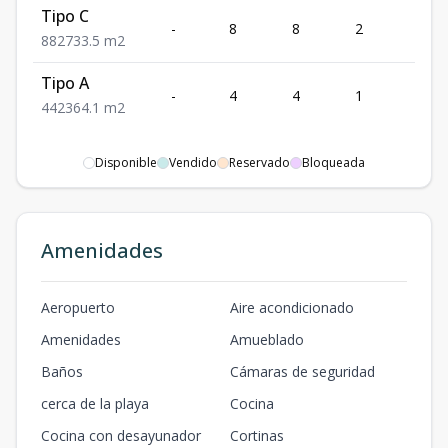
Tipo C
-
8
8
2
2
8
8
2
733.5
m2
Tipo A
-
4
4
1
2
4
4
2
364.1
m2
Disponible
Vendido
Reservado
Bloqueada
Amenidades
Aeropuerto
Aire acondicionado
Amenidades
Amueblado
Baños
Cámaras de seguridad
cerca de la playa
Cocina
Cocina con desayunador
Cortinas