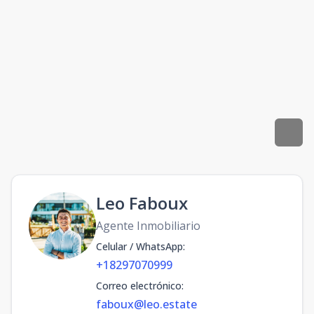
Leo Faboux
Agente Inmobiliario
Celular / WhatsApp
:
+18297070999
Correo electrónico
:
faboux@leo.estate