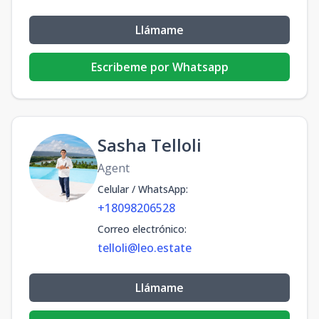
Llámame
Escribeme por Whatsapp
Sasha Telloli
Agent
Celular / WhatsApp
:
+18098206528
Correo electrónico
:
telloli@leo.estate
Llámame