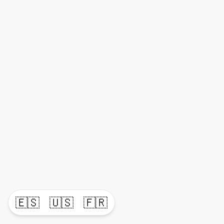
🇪🇸
🇺🇸
🇫🇷