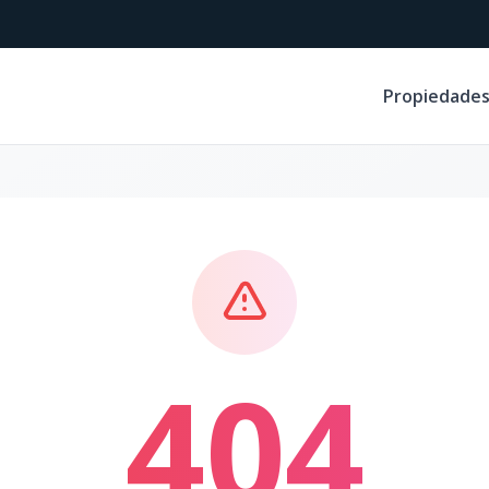
Propiedade
404