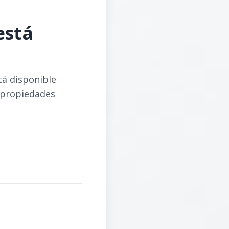
está
tá disponible
 propiedades