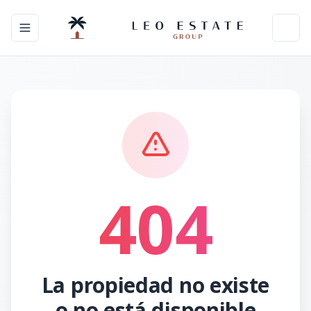
Toggle navigation menu
Toggl
404
La propiedad no existe
o no está disponible