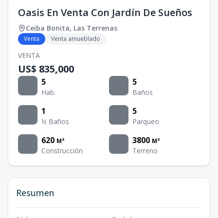
Oasis En Venta Con Jardín De Sueños
Ceiba Bonita
,
Las Terrenas
Venta
Venta amueblado
VENTA
US$ 835,000
5
5
Hab.
Baños
1
5
½ Baños
Parqueo
620
3800
M²
M²
Construcción
Terreno
Resumen