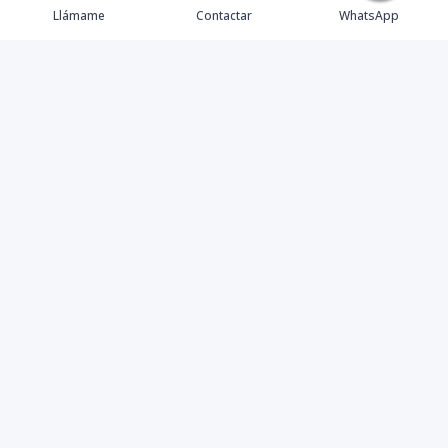
Llámame
Contactar
WhatsApp
Contáctanos
+18297070999
faboux@leo.estate
Playa Bonita, Las Terrenas, Diagonal a Mosquito Boutique
HotelP