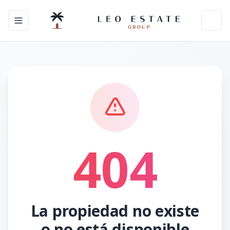
Toggle navigation menu
Toggl
404
La propiedad no existe
o no está disponible