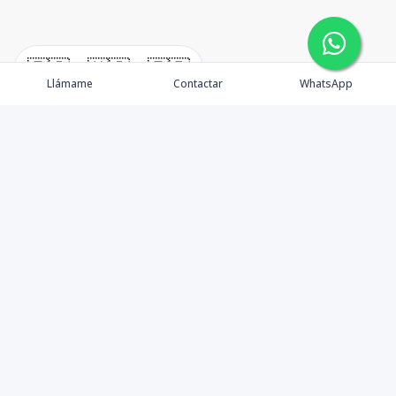
🇪🇸
🇺🇸
🇫🇷
Llámame
Contactar
WhatsApp
Contáctanos
+18297070999
faboux@leo.estate