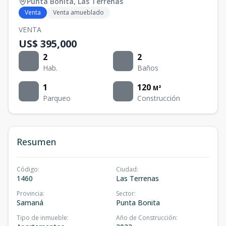
Punta Bonita
,
Las Terrenas
Venta
Venta amueblado
VENTA
US$ 395,000
2
2
Hab.
Baños
1
120
M²
Parqueo
Construcción
Resumen
Código
:
Ciudad
:
1460
Las Terrenas
Provincia
:
Sector
:
Samaná
Punta Bonita
Tipo de inmueble
:
Año de Construcción
: